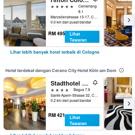
5 bintang
Cemerlang
8.1
Marzellenstrasse 13-17, Cologne, North Rhine-Westphalia, Jerman
0.0 km dari pusat bandar
RM 495
Lihat
Tawaran
Lihat lebih banyak hotel terbaik di Cologne
Hotel terdekat dengan Cerano City Hotel Köln am Dom
Stadthotel am Römerturm
4 bintang
Bagus 7.9
Sankt-Apern-Strasse 32, Cologne, North Rhine-Westphalia, Jerman
0.2 km dari pusat bandar
RM 421
Lihat
Tawaran