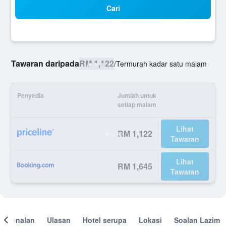
Cari
Tawaran daripada
RM 1,122
/
Termurah kadar satu malam
Penyedia
Jumlah untuk
setiap malam
Lihat
RM 1,122
Tawaran
Lihat
RM 1,645
Tawaran
engenalan
Ulasan
Hotel serupa
Lokasi
Soalan Lazim