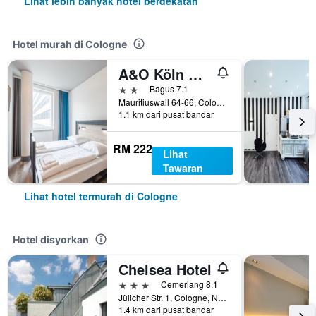
Lihat lebih banyak hotel berdekatan
Hotel murah di Cologne
A&O Köln Neumarkt
2 bintang
Bagus 7.1
Mauritiuswall 64-66, Cologne, North Rhine-Westphalia, Jerman
1.1 km dari pusat bandar
RM 222
Lihat
Tawaran
Lihat hotel termurah di Cologne
Hotel disyorkan
Chelsea Hotel
3 bintang
Cemerlang 8.1
Jülicher Str. 1, Cologne, North Rhine-Westphalia, Jerman
1.4 km dari pusat bandar