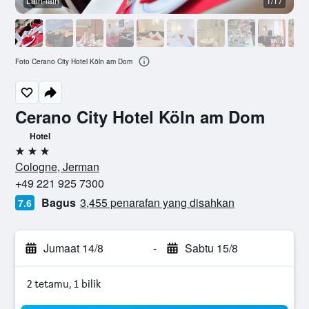
Lain-lain
1/17
Foto Cerano City Hotel Köln am Dom
Cerano City Hotel Köln am Dom
Hotel
3 bintang
Cologne, Jerman
+49 221 925 7300
Bagus
3,455 penarafan yang disahkan
7.6
Jumaat 14/8
-
Sabtu 15/8
2 tetamu, 1 bilik