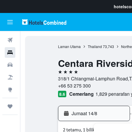
hotelsc
Penerbangan
Laman Utama
Thailand
73,743
Northe
Hotel
Centara Riversi
Sewaan Kereta
4 bintang
Pakej
318/1 Chiangmai-Lamphun Road,T.W
+66 53 275 300
Eksplorasi
Cemerlang
1,829 penarafan 
8.6
Perjalanan
Jumaat 14/8
-
2 tetamu, 1 bilik