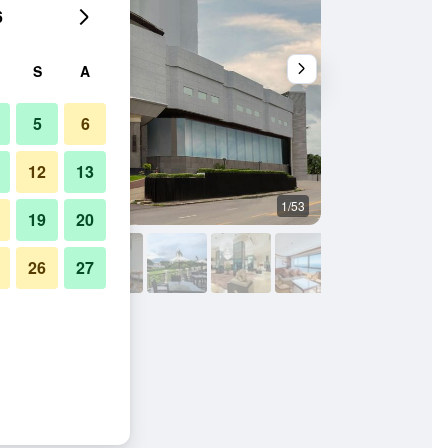
6
S
A
5
6
12
13
1/53
Gim
19
20
26
27
hiang Mai