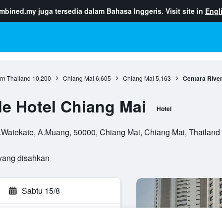
ombined.my
juga tersedia dalam Bahasa Inggeris. Visit site in
Engl
rn Thailand
10,200
Chiang Mai
6,605
Chiang Mai
5,163
Centara River
de Hotel Chiang Mai
Hotel
atekate, A.Muang, 50000, Chiang Mai, Chiang Mai, Thailand
yang disahkan
Sabtu 15/8