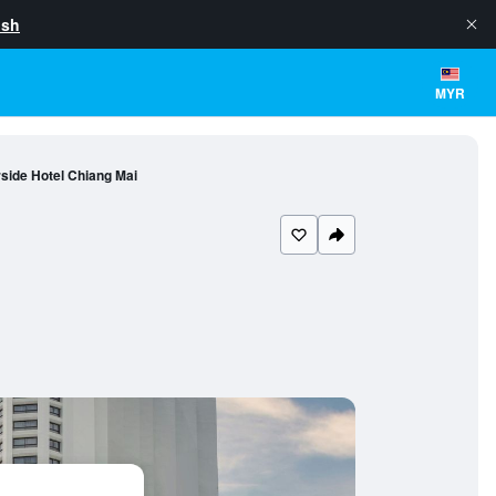
ish
MYR
side Hotel Chiang Mai