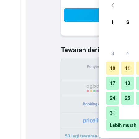
Ca
I
S
RM 157
Tawaran daripada
/
T
3
4
Penyedia
Jumlah 
10
11
17
18
R
24
25
R
31
R
Lebih murah
53 lagi tawaran Centara Riverside 