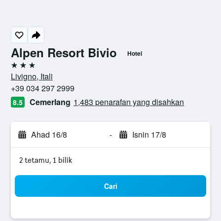
Alpen Resort Bivio
Hotel
3 bintang
Livigno, Itali
+39 034 297 2999
Cemerlang
1,483 penarafan yang disahkan
8.5
Ahad 16/8
-
Isnin 17/8
2 tetamu, 1 bilik
Cari