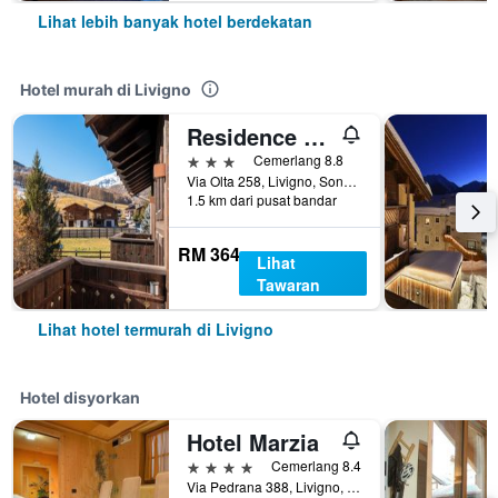
Lihat lebih banyak hotel berdekatan
Hotel murah di Livigno
Residence Nevegall by Original Galli
3 bintang
Cemerlang 8.8
Via Olta 258, Livigno, Sondrio, Itali
1.5 km dari pusat bandar
RM 364
Lihat
Tawaran
Lihat hotel termurah di Livigno
Hotel disyorkan
Hotel Marzia
4 bintang
Cemerlang 8.4
Via Pedrana 388, Livigno, Sondrio, Itali