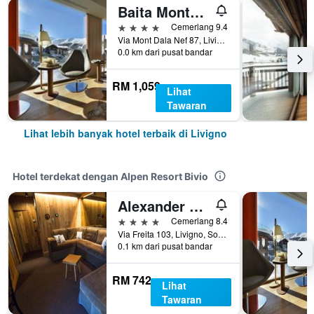
Baita Montana
4 bintang
Cemerlang 9.4
Via Mont Dala Nef 87, Livigno, Sondrio, Itali
0.0 km dari pusat bandar
RM 1,059
Lihat
Tawaran
Lihat lebih banyak hotel terbaik di Livigno
Hotel terdekat dengan Alpen Resort Bivio
Alexander Charme
4 bintang
Cemerlang 8.4
Via Freita 103, Livigno, Sondrio, Itali
0.1 km dari pusat bandar
RM 742
Lihat
Tawaran