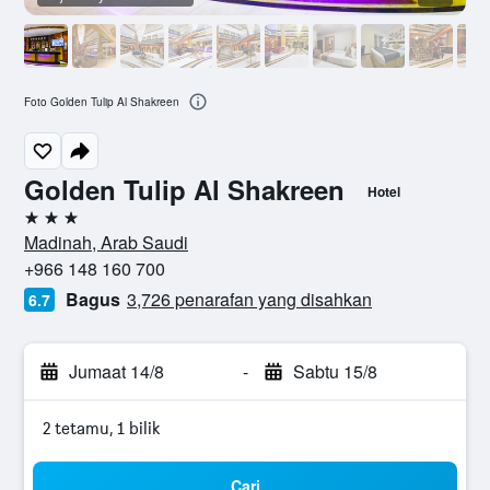
Foto Golden Tulip Al Shakreen
Golden Tulip Al Shakreen
Hotel
3 bintang
Madinah, Arab Saudi
+966 148 160 700
Bagus
3,726 penarafan yang disahkan
6.7
Jumaat 14/8
-
Sabtu 15/8
2 tetamu, 1 bilik
Cari