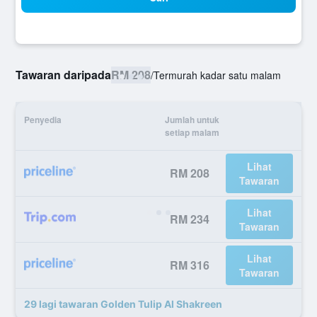
Tawaran daripada
RM 208
/
Termurah kadar satu malam
Penyedia
Jumlah untuk
setiap malam
Lihat
RM 208
Tawaran
Lihat
RM 234
Tawaran
Lihat
RM 316
Tawaran
29 lagi tawaran Golden Tulip Al Shakreen