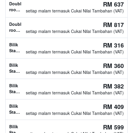
katil
RM 637
Double
tidak
room,
setiap malam termasuk Cukai Nilai Tambahan (VAT)
diketahui
jenis
katil
RM 817
Double
tidak
room,
setiap malam termasuk Cukai Nilai Tambahan (VAT)
diketahui
jenis
katil
RM 316
Bilik
tidak
Standard,
setiap malam termasuk Cukai Nilai Tambahan (VAT)
diketahui
2
katil
RM 360
Bilik
twin
Standard,
setiap malam termasuk Cukai Nilai Tambahan (VAT)
jenis
katil
RM 382
Bilik
tidak
Standard,
setiap malam termasuk Cukai Nilai Tambahan (VAT)
diketahui
jenis
katil
RM 409
Bilik
tidak
Standard,
setiap malam termasuk Cukai Nilai Tambahan (VAT)
diketahui
jenis
katil
RM 599
Bilik
tidak
Standard,