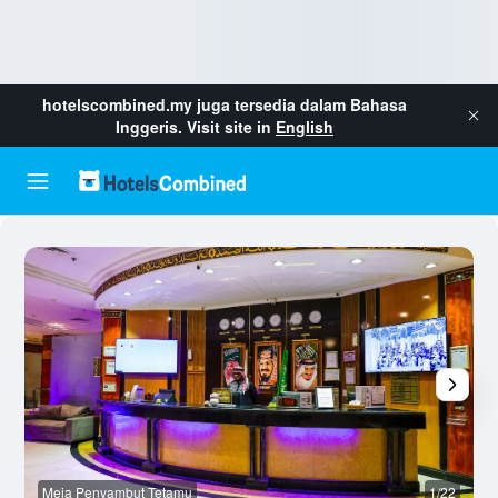
hotelscombined.my
juga tersedia dalam Bahasa
Inggeris. Visit site in
English
Meja Penyambut Tetamu
1/22
L