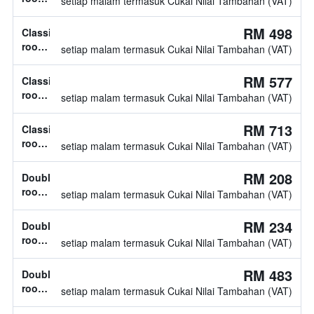
setiap malam termasuk Cukai Nilai Tambahan (VAT)
diketahui
jenis
katil
RM 498
Classic
tidak
room,
setiap malam termasuk Cukai Nilai Tambahan (VAT)
diketahui
jenis
katil
RM 577
Classic
tidak
room,
setiap malam termasuk Cukai Nilai Tambahan (VAT)
diketahui
2
katil
RM 713
Classic
twin
room,
setiap malam termasuk Cukai Nilai Tambahan (VAT)
jenis
katil
RM 208
Double
tidak
room,
setiap malam termasuk Cukai Nilai Tambahan (VAT)
diketahui
jenis
katil
RM 234
Double
tidak
room,
setiap malam termasuk Cukai Nilai Tambahan (VAT)
diketahui
jenis
katil
RM 483
Double
tidak
room,
setiap malam termasuk Cukai Nilai Tambahan (VAT)
diketahui
jenis