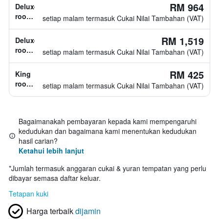
katil
RM 964
Deluxe
tidak
room,
setiap malam termasuk Cukai Nilai Tambahan (VAT)
diketahui
jenis
katil
RM 1,519
Deluxe
tidak
room,
setiap malam termasuk Cukai Nilai Tambahan (VAT)
diketahui
jenis
katil
RM 425
King
tidak
room,
setiap malam termasuk Cukai Nilai Tambahan (VAT)
diketahui
1
katil
king
Bagaimanakah pembayaran kepada kami mempengaruhi
kedudukan dan bagaimana kami menentukan kedudukan
hasil carian?
Ketahui lebih lanjut
*
Jumlah termasuk anggaran cukai & yuran tempatan yang perlu
dibayar semasa daftar keluar.
Tetapan kuki
Harga terbaik
dijamin