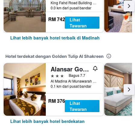
King Fahd Road Building 2943, Madinah, Arab Saudi
0.0 km dari pusat bandar
RM 742
Lihat
Tawaran
Lihat lebih banyak hotel terbaik di Madinah
Hotel terdekat dengan Golden Tulip Al Shakreen
Alansar Golden Tulip
3 bintang
Bagus 7.7
Al Madina Al Munawarah 4147 P.o Box 3241, Madinah, Arab Saudi
0.1 km dari pusat bandar
RM 376
Lihat
Tawaran
Lihat lebih banyak hotel berdekatan