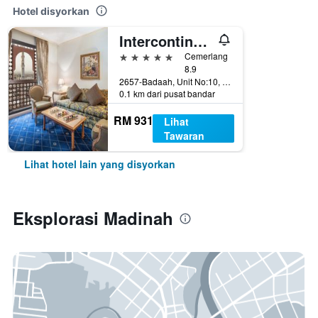
Hotel disyorkan
Intercontinental Hotels Dar Al Iman Madinah By IHG
5 bintang
Cemerlang
8.9
2657-Badaah, Unit No:10, Madinah, Arab Saudi
0.1 km dari pusat bandar
RM 931
Lihat
Tawaran
Lihat hotel lain yang disyorkan
Eksplorasi Madinah