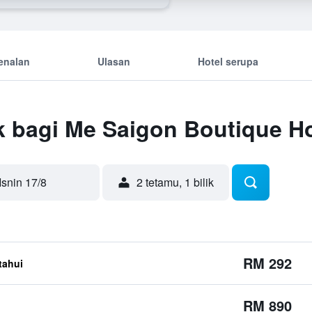
enalan
Ulasan
Hotel serupa
k bagi Me Saigon Boutique Ho
Isnin 17/8
2 tetamu, 1 bilik
RM 292
etahui
RM 890