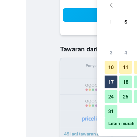
Ca
I
S
RM 232
Tawaran daripada
/
T
3
4
Penyedia
Jumlah 
10
11
17
18
R
24
25
R
31
R
Lebih murah
45 lagi tawaran Me Saigon Boutiqu