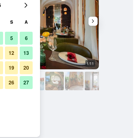
6
S
A
5
6
12
13
1/11
Bangunan
19
20
26
27