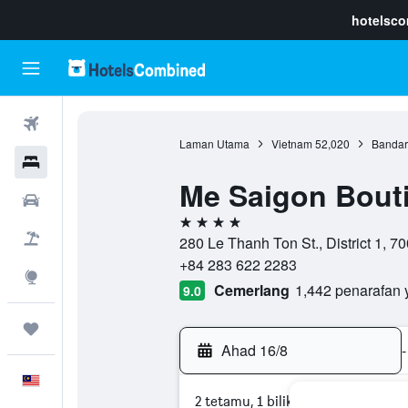
hotelsc
Penerbangan
Laman Utama
Vietnam
52,020
Bandar
Hotel
Me Saigon Bouti
Sewaan Kereta
4 bintang
Pakej
280 Le Thanh Ton St., District 1, 
+84 283 622 2283
Eksplorasi
Cemerlang
1,442 penarafan 
9.0
Perjalanan
Ahad 16/8
-
Melayu
2 tetamu, 1 bilik