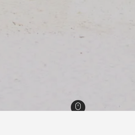
6,436
Miyakojima
666
Direktori Hotel Miyakojima