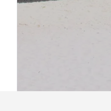
Laman Utama
Jepun
95,492
Okinawa