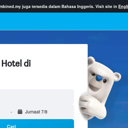
ombined.my
juga tersedia dalam Bahasa Inggeris. Visit site in
Engl
 Hotel di
-
Jumaat 7/8
Cari