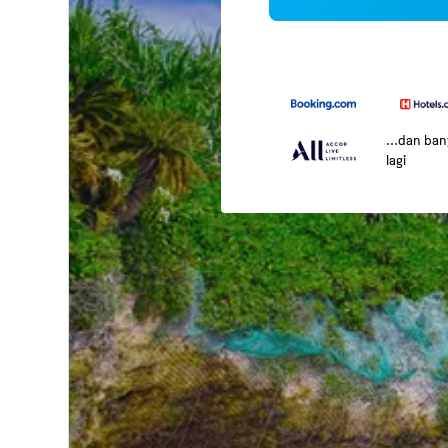
...dan ba
lagi