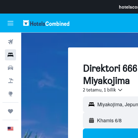
hotelsc
Penerbangan
Hotel
Direktori 666
Sewaan Kereta
Miyakojima
Pakej
2 tetamu, 1 bilik
Eksplorasi
Perjalanan
Khamis 6/8
Melayu