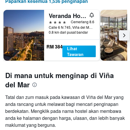
Paparkan kesemua 1,536 penginapan
Veranda Hotel
4 bintang
Cemerlang 8.6
Calle 6 N 745, Viña del Mar, Chile
0.8 km dari pusat bandar
RM 384
Lihat
Tawaran
Di mana untuk menginap di Viña
del Mar
Tatal dan zum masuk pada kawasan di Viña del Mar yang
anda rancang untuk melawat bagi mencari penginapan
berdekatan. Mengklik pada nama hostel akan membawa
anda ke halaman dengan harga, ulasan, dan lebih banyak
maklumat yang berguna.