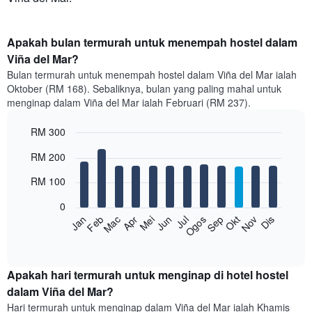
Apakah bulan termurah untuk menempah hostel dalam
Viña del Mar?
Bulan termurah untuk menempah hostel dalam Viña del Mar ialah
Oktober (RM 168). Sebaliknya, bulan yang paling mahal untuk
menginap dalam Viña del Mar ialah Februari (RM 237).
RM 300
Bar
Chart
RM 200
graphic.
chart
with
RM 100
12
bars.
0
Feb
Mei
Ogos
Nov
Mac
Jun
Sep
Dis
Jan
Apr
Jul
Okt
Carta
berikut
End
of
memaparkan
interactive
harga
chart
purata
Apakah hari termurah untuk menginap di hotel hostel
bilik
dalam Viña del Mar?
setiap
Hari termurah untuk menginap dalam Viña del Mar ialah Khamis