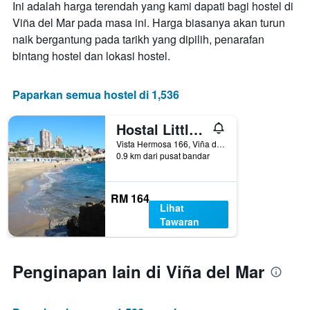
Ini adalah harga terendah yang kami dapati bagi hostel di
hari
Viña del Mar pada masa ini. Harga biasanya akan turun
sebelum
naik bergantung pada tarikh yang dipilih, penarafan
penginapan
Carta
bintang hostel dan lokasi hostel.
mempunyai
1
paksi
Paparkan semua hostel di 1,536
Y
yang
Hostal Little Castle - Hostel
memaparkan
harga
Vista Hermosa 166, Viña del Mar, Chile
0.9 km dari pusat bandar
purata
bilik
RM 164
Lihat
Tawaran
Penginapan lain di Viña del Mar