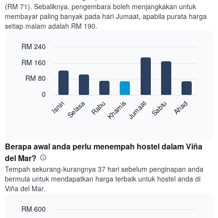
bulan
(RM 71). Sebaliknya, pengembara boleh menjangkakan untuk
Carta
membayar paling banyak pada hari Jumaat, apabila purata harga
mempunyai
setiap malam adalah RM 190.
1
paksi
RM 240
X
yang
Bar
Chart
RM 160
memaparkan
graphic.
chart
with
bulan.
RM 80
7
Carta
bars.
mempunyai
0
1
Rabu
Khamis
Jumaat
Sabtu
Ahad
Isnin
Selasa
Carta
paksi
berikut
End
Y
of
memaparkan
yang
interactive
harga
chart
memaparkan
purata
Berapa awal anda perlu menempah hostel dalam Viña
harga
bilik
del Mar?
purata
setiap
bilik
Tempah sekurang-kurangnya 37 hari sebelum penginapan anda
hari
bermula untuk mendapatkan harga terbaik untuk hostel anda di
dalam
Viña del Mar.
seminggu
Carta
RM 600
mempunyai