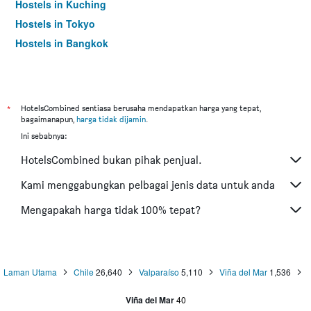
Hostels in Kuching
Hostels in Tokyo
Hostels in Bangkok
*
HotelsCombined sentiasa berusaha mendapatkan harga yang tepat,
bagaimanapun,
harga tidak dijamin
.
Ini sebabnya:
HotelsCombined bukan pihak penjual.
Kami menggabungkan pelbagai jenis data untuk anda
Mengapakah harga tidak 100% tepat?
Laman Utama
Chile
26,640
Valparaíso
5,110
Viña del Mar
1,536
Viña del Mar
40