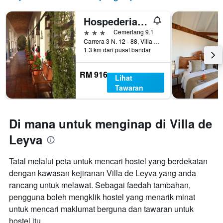
hari
sebelum
Hospederia Duruelo
penginapan
3 bintang
Cemerlang 9.1
Carta
Carrera 3 N. 12 - 88, Villa de Leyva, Colombia
mempunyai
1.3 km dari pusat bandar
1
paksi
RM 916
Y
Lihat
yang
Tawaran
memaparkan
harga
purata
Di mana untuk menginap di Villa de
bilik
Leyva
Tatal melalui peta untuk mencari hostel yang berdekatan
dengan kawasan kejiranan Villa de Leyva yang anda
rancang untuk melawat. Sebagai faedah tambahan,
pengguna boleh mengklik hostel yang menarik minat
untuk mencari maklumat berguna dan tawaran untuk
hostel itu.