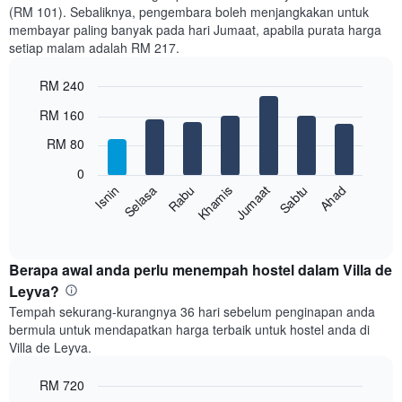
bulan
(RM 101). Sebaliknya, pengembara boleh menjangkakan untuk
Carta
membayar paling banyak pada hari Jumaat, apabila purata harga
mempunyai
setiap malam adalah RM 217.
1
paksi
RM 240
X
yang
Bar
Chart
RM 160
memaparkan
graphic.
chart
with
bulan.
RM 80
7
Carta
bars.
mempunyai
0
1
Rabu
Khamis
Jumaat
Sabtu
Ahad
Isnin
Selasa
Carta
paksi
berikut
End
Y
of
memaparkan
yang
interactive
harga
chart
memaparkan
purata
Berapa awal anda perlu menempah hostel dalam Villa de
harga
bilik
Leyva?
purata
setiap
bilik
Tempah sekurang-kurangnya 36 hari sebelum penginapan anda
hari
bermula untuk mendapatkan harga terbaik untuk hostel anda di
dalam
Villa de Leyva.
seminggu
Carta
RM 720
mempunyai