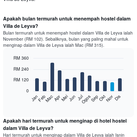
Apakah bulan termurah untuk menempah hostel dalam
Villa de Leyva?
Bulan termurah untuk menempah hostel dalam Villa de Leyva ialah
November (RM 102). Sebaliknya, bulan yang paling mahal untuk
menginap dalam Villa de Leyva ialah Mac (RM 315).
RM 360
Bar
Chart
RM 240
graphic.
chart
with
RM 120
12
bars.
0
Feb
Mei
Ogos
Nov
Mac
Jun
Sep
Dis
Jan
Apr
Jul
Okt
Carta
berikut
End
of
memaparkan
interactive
harga
chart
purata
Apakah hari termurah untuk menginap di hotel hostel
bilik
dalam Villa de Leyva?
setiap
Hari termurah untuk menginap dalam Villa de Leyva ialah Isnin