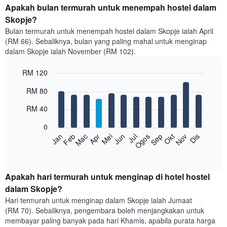
Apakah bulan termurah untuk menempah hostel dalam
Skopje?
Bulan termurah untuk menempah hostel dalam Skopje ialah April
(RM 66). Sebaliknya, bulan yang paling mahal untuk menginap
dalam Skopje ialah November (RM 102).
RM 120
Bar
Chart
RM 80
graphic.
chart
with
RM 40
12
bars.
0
Feb
Mei
Ogos
Nov
Mac
Jun
Sep
Dis
Jan
Apr
Jul
Okt
Carta
berikut
End
of
memaparkan
interactive
harga
chart
purata
Apakah hari termurah untuk menginap di hotel hostel
bilik
dalam Skopje?
setiap
Hari termurah untuk menginap dalam Skopje ialah Jumaat
bulan
(RM 70). Sebaliknya, pengembara boleh menjangkakan untuk
Carta
membayar paling banyak pada hari Khamis, apabila purata harga
mempunyai