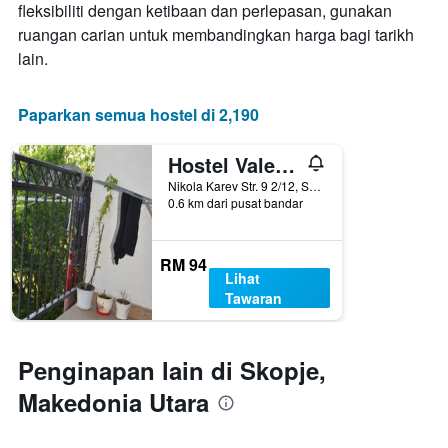
fleksibiliti dengan ketibaan dan perlepasan, gunakan
penginapan
Carta
ruangan carian untuk membandingkan harga bagi tarikh
mempunyai
lain.
1
paksi
Y
Paparkan semua hostel di 2,190
yang
memaparkan
Hostel Valentin 2
harga
purata
Nikola Karev Str. 9 2/12, Skopje, Makedonia Utara
bilik
0.6 km dari pusat bandar
RM 94
Lihat
Tawaran
Penginapan lain di Skopje,
Makedonia Utara