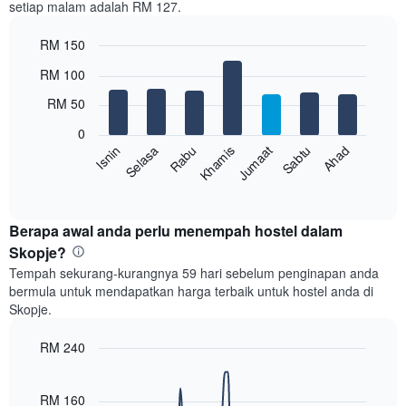
setiap malam adalah RM 127.
1
paksi
RM 150
X
yang
Bar
Chart
RM 100
memaparkan
graphic.
chart
with
bulan.
RM 50
7
Carta
bars.
mempunyai
0
1
Rabu
Khamis
Jumaat
Sabtu
Ahad
Isnin
Selasa
Carta
paksi
berikut
End
Y
of
memaparkan
yang
interactive
harga
chart
memaparkan
purata
Berapa awal anda perlu menempah hostel dalam
harga
bilik
Skopje?
purata
setiap
bilik
Tempah sekurang-kurangnya 59 hari sebelum penginapan anda
hari
bermula untuk mendapatkan harga terbaik untuk hostel anda di
dalam
Skopje.
seminggu
Carta
RM 240
mempunyai
1
Line
Chart
graphic.
paksi
chart
with
RM 160
X