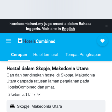
hotelscombined.my
juga tersedia dalam Bahasa
Inggeris. Visit site in
English
Cerapan
Hotel termurah
Tempat Penginapan
Hostel dalam Skopje, Makedonia Utara
Cari dan bandingkan hostel di Skopje, Makedonia
Utara daripada ratusan laman perjalanan pada
HotelsCombined dan jimat.
2 tetamu, 1 bilik
Skopje, Makedonia Utara