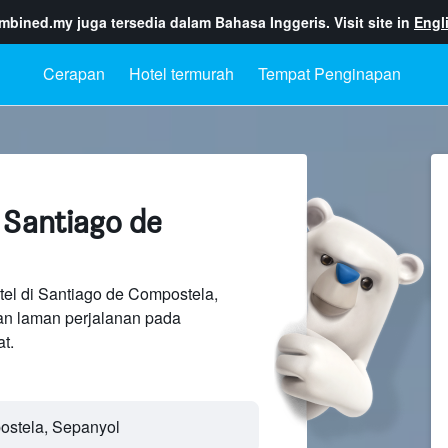
ombined.my
juga tersedia dalam Bahasa Inggeris. Visit site in
Engl
Cerapan
Hotel termurah
Tempat Penginapan
 Santiago de
tel di Santiago de Compostela,
an laman perjalanan pada
t.