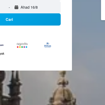
-
Ahad 16/8
Cari
nyak