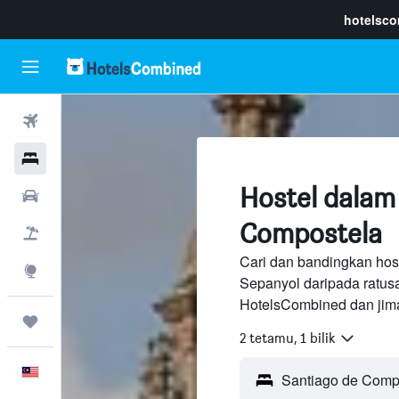
hotelsc
Penerbangan
Hotel
Hostel dalam
Sewaan Kereta
Compostela
Pakej
Cari dan bandingkan hos
Eksplorasi
Sepanyol daripada ratus
HotelsCombined dan jima
Perjalanan
2 tetamu, 1 bilik
Melayu