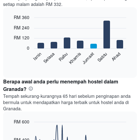
setiap malam adalah RM 332.
1
paksi
RM 360
X
yang
Bar
Chart
RM 240
memaparkan
graphic.
chart
with
bulan.
RM 120
7
Carta
bars.
mempunyai
0
1
Rabu
Khamis
Jumaat
Sabtu
Ahad
Isnin
Selasa
Carta
paksi
berikut
End
Y
of
memaparkan
yang
interactive
harga
chart
memaparkan
purata
Berapa awal anda perlu menempah hostel dalam
harga
bilik
Granada?
purata
setiap
bilik
Tempah sekurang-kurangnya 65 hari sebelum penginapan anda
hari
bermula untuk mendapatkan harga terbaik untuk hostel anda di
dalam
Granada.
seminggu
Carta
RM 600
mempunyai
1
Line
Chart
graphic.
paksi
chart
with
RM 400
X