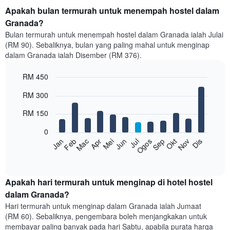
Apakah bulan termurah untuk menempah hostel dalam
Granada?
Bulan termurah untuk menempah hostel dalam Granada ialah Julai
(RM 90). Sebaliknya, bulan yang paling mahal untuk menginap
dalam Granada ialah Disember (RM 376).
RM 450
Bar
Chart
RM 300
graphic.
chart
with
RM 150
12
bars.
0
Feb
Mei
Ogos
Nov
Mac
Jun
Sep
Dis
Jan
Apr
Jul
Okt
Carta
berikut
End
of
memaparkan
interactive
harga
chart
purata
Apakah hari termurah untuk menginap di hotel hostel
bilik
dalam Granada?
setiap
Hari termurah untuk menginap dalam Granada ialah Jumaat
bulan
(RM 60). Sebaliknya, pengembara boleh menjangkakan untuk
Carta
membayar paling banyak pada hari Sabtu, apabila purata harga
mempunyai