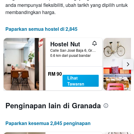
anda mempunyai fleksibiliti, ubah tarikh yang dipilih untuk
penginapan
Carta
membandingkan harga.
mempunyai
1
paksi
Paparkan semua hostel di 2,845
Y
yang
Hostel Nut
memaparkan
harga
Calle San José Baja 6, Granada, Andalusia, Sepanyol
0.6 km dari pusat bandar
purata
bilik
RM 90
Lihat
Tawaran
Penginapan lain di Granada
Paparkan kesemua 2,845 penginapan