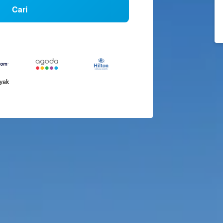
Cari
nyak