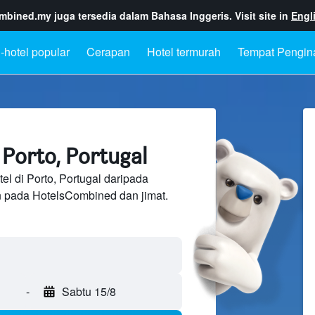
ombined.my
juga tersedia dalam Bahasa Inggeris. Visit site in
Engl
-hotel popular
Cerapan
Hotel termurah
Tempat Pengin
 Porto, Portugal
el di Porto, Portugal daripada
n pada HotelsCombined dan jimat.
-
Sabtu 15/8