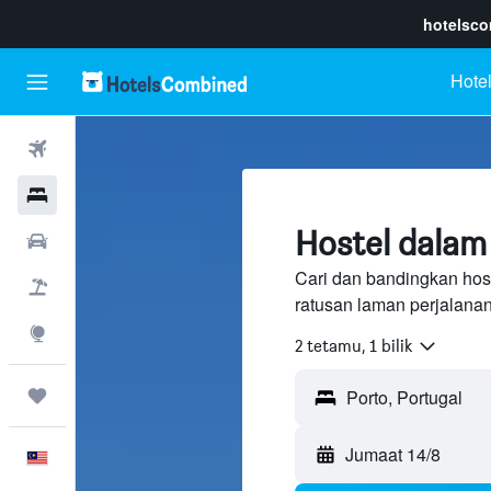
hotelsc
Hotel
Penerbangan
Hotel
Hostel dalam
Sewaan Kereta
Cari dan bandingkan host
Pakej
ratusan laman perjalana
Eksplorasi
2 tetamu, 1 bilik
Perjalanan
Jumaat 14/8
Melayu