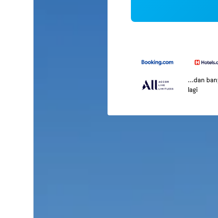
...dan ba
lagi