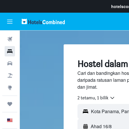
hotelsc
Penerbangan
Hotel
Hostel dalam
Sewaan Kereta
Cari dan bandingkan hos
Pakej
daripada ratusan laman 
dan jimat.
Eksplorasi
2 tetamu, 1 bilik
Perjalanan
Melayu
Ahad 16/8