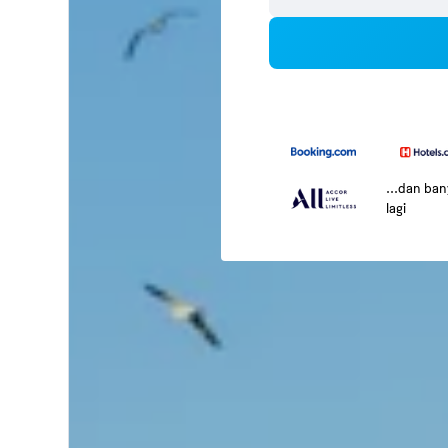
...dan ba
lagi