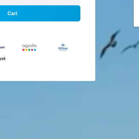
Cari
nyak