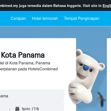
ombined.my
juga tersedia dalam Bahasa Inggeris. Visit site in
Engl
Cerapan
Hotel termurah
Tempat Penginapan
 Kota Panama
tel di Kota Panama, Panama
perjalanan pada HotelsCombined
-
Isnin 17/8