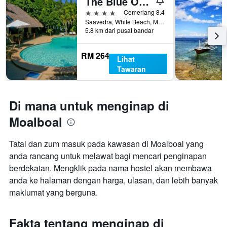
The Blue Orchid Resort
penginapan
4 bintang
Cemerlang 8.4
Carta
Saavedra, White Beach, Moalboal, Filipina
mempunyai
5.8 km dari pusat bandar
1
paksi
RM 264
Y
Lihat
yang
Tawaran
memaparkan
harga
purata
Di mana untuk menginap di
bilik
Moalboal
Tatal dan zum masuk pada kawasan di Moalboal yang
anda rancang untuk melawat bagi mencari penginapan
berdekatan. Mengklik pada nama hostel akan membawa
anda ke halaman dengan harga, ulasan, dan lebih banyak
maklumat yang berguna.
Fakta tentang menginap di