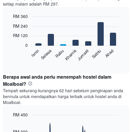
setiap malam adalah RM 297.
1
paksi
RM 360
X
yang
Bar
Chart
RM 240
memaparkan
graphic.
chart
with
bulan.
RM 120
7
Carta
bars.
mempunyai
0
1
Rabu
Khamis
Jumaat
Sabtu
Ahad
Isnin
Selasa
Carta
paksi
berikut
End
Y
of
memaparkan
yang
interactive
harga
chart
memaparkan
purata
Berapa awal anda perlu menempah hostel dalam
harga
bilik
Moalboal?
purata
setiap
bilik
Tempah sekurang-kurangnya 62 hari sebelum penginapan anda
hari
bermula untuk mendapatkan harga terbaik untuk hostel anda di
dalam
Moalboal.
seminggu
Carta
RM 450
mempunyai
1
Line
Chart
graphic.
paksi
chart
with
RM 300
X