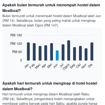
Apakah bulan termurah untuk menempah hostel dalam
Moalboal?
Bulan termurah untuk menempah hostel dalam Moalboal ialah Jun
(RM 74). Sebaliknya, bulan yang paling mahal untuk menginap
dalam Moalboal ialah Ogos (RM 147).
RM 180
Bar
Chart
RM 120
graphic.
chart
with
RM 60
12
bars.
0
Feb
Mei
Ogos
Nov
Mac
Jun
Sep
Dis
Jan
Apr
Jul
Okt
Carta
berikut
End
of
memaparkan
interactive
harga
chart
purata
Apakah hari termurah untuk menginap di hotel hostel
bilik
dalam Moalboal?
setiap
Hari termurah untuk menginap dalam Moalboal ialah Rabu
bulan
(RM 24). Sebaliknya, pengembara boleh menjangkakan untuk
Carta
membayar paling banyak pada hari Sabtu, apabila purata harga
mempunyai