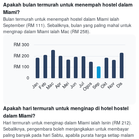
Apakah bulan termurah untuk menempah hostel dalam
Miami?
Bulan termurah untuk menempah hostel dalam Miami ialah
September (RM 111). Sebaliknya, bulan yang paling mahal untuk
menginap dalam Miami ialah Mac (RM 258).
RM 300
Bar
Chart
RM 200
graphic.
chart
with
RM 100
12
bars.
0
Feb
Mei
Ogos
Nov
Mac
Jun
Sep
Dis
Jan
Apr
Jul
Okt
Carta
berikut
End
of
memaparkan
interactive
harga
chart
purata
Apakah hari termurah untuk menginap di hotel hostel
bilik
dalam Miami?
setiap
Hari termurah untuk menginap dalam Miami ialah Isnin (RM 212).
bulan
Sebaliknya, pengembara boleh menjangkakan untuk membayar
Carta
paling banyak pada hari Sabtu, apabila purata harga setiap malam
mempunyai