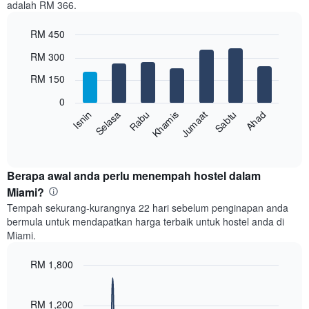
adalah RM 366.
1
paksi
RM 450
X
yang
Bar
Chart
RM 300
memaparkan
graphic.
chart
with
bulan.
RM 150
7
Carta
bars.
mempunyai
0
1
Rabu
Khamis
Jumaat
Sabtu
Ahad
Isnin
Selasa
Carta
paksi
berikut
End
Y
of
memaparkan
yang
interactive
harga
chart
memaparkan
purata
Berapa awal anda perlu menempah hostel dalam
harga
bilik
Miami?
purata
setiap
bilik
Tempah sekurang-kurangnya 22 hari sebelum penginapan anda
hari
bermula untuk mendapatkan harga terbaik untuk hostel anda di
dalam
Miami.
seminggu
Carta
RM 1,800
mempunyai
1
Line
Chart
graphic.
paksi
chart
with
RM 1,200
X