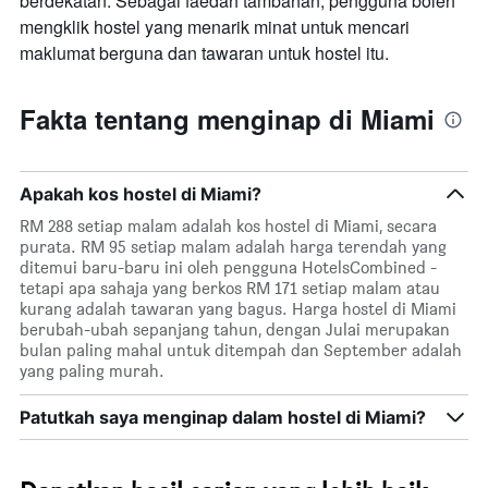
berdekatan. Sebagai faedah tambahan, pengguna boleh
penginapan
mengklik hostel yang menarik minat untuk mencari
Carta
maklumat berguna dan tawaran untuk hostel itu.
mempunyai
1
paksi
Fakta tentang menginap di Miami
Y
yang
memaparkan
harga
Apakah kos hostel di Miami?
purata
bilik
RM 288 setiap malam adalah kos hostel di Miami, secara
purata. RM 95 setiap malam adalah harga terendah yang
ditemui baru-baru ini oleh pengguna HotelsCombined -
tetapi apa sahaja yang berkos RM 171 setiap malam atau
kurang adalah tawaran yang bagus. Harga hostel di Miami
berubah-ubah sepanjang tahun, dengan Julai merupakan
bulan paling mahal untuk ditempah dan September adalah
yang paling murah.
Patutkah saya menginap dalam hostel di Miami?