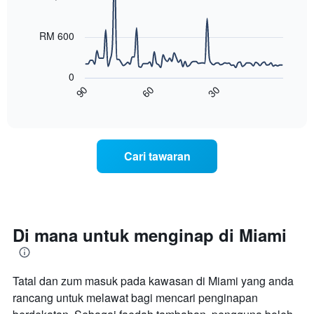
90
yang
data
memaparkan
points.
hari
RM 600
dalam
Carta
seminggu.
berikut
Carta
0
menunjukkan
mempunyai
60
30
90
bagaimana
End
1
of
harga
interactive
paksi
bilik
chart
Y
berubah
yang
menjelang
Cari tawaran
memaparkan
tarikh
purata
menginap
harga
Carta
bilik
mempunyai
1
paksi
Di mana untuk menginap di Miami
X
yang
memaparkan
Tatal dan zum masuk pada kawasan di Miami yang anda
bilangan
hari
rancang untuk melawat bagi mencari penginapan
sebelum