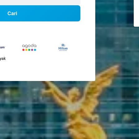
Cari
nyak