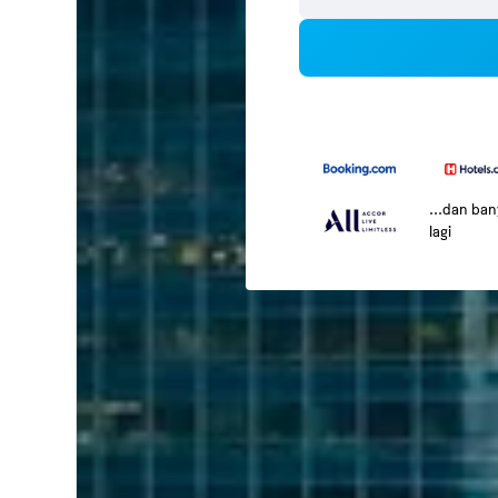
...dan ba
lagi