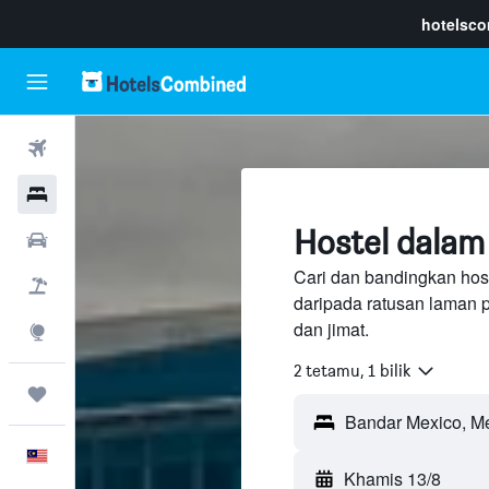
hotelsc
Penerbangan
Hotel
Hostel dalam
Sewaan Kereta
Cari dan bandingkan hos
Pakej
daripada ratusan laman 
dan jimat.
Eksplorasi
2 tetamu, 1 bilik
Perjalanan
Melayu
Khamis 13/8