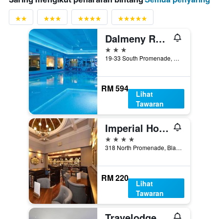
Dalmeny Resort Hotel
3 bintang
19-33 South Promenade, Lytham St. Annes, United Kingdom
RM 594
Lihat
Tawaran
Imperial Hotel Blackpool
4 bintang
318 North Promenade, Blackpool, United Kingdom
RM 220
Lihat
Tawaran
Travelodge Lancaster M6