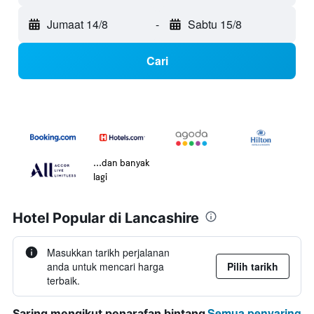
Jumaat 14/8
-
Sabtu 15/8
Cari
...dan banyak
lagi
Hotel Popular di Lancashire
Masukkan tarikh perjalanan
anda untuk mencari harga
Pilih tarikh
terbaik.
Semua penyaring
Saring mengikut penarafan bintang