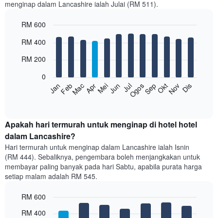
menginap dalam Lancashire ialah Julai (RM 511).
RM 600
Bar
Chart
RM 400
graphic.
chart
with
RM 200
12
bars.
0
Feb
Mei
Ogos
Nov
Mac
Jun
Sep
Dis
Apr
Jul
Okt
Jan
Carta
berikut
End
of
memaparkan
interactive
harga
chart
purata
Apakah hari termurah untuk menginap di hotel hotel
bilik
dalam Lancashire?
setiap
Hari termurah untuk menginap dalam Lancashire ialah Isnin
bulan
(RM 444). Sebaliknya, pengembara boleh menjangkakan untuk
Carta
membayar paling banyak pada hari Sabtu, apabila purata harga
mempunyai
setiap malam adalah RM 545.
1
paksi
RM 600
X
yang
Bar
Chart
RM 400
memaparkan
graphic.
chart