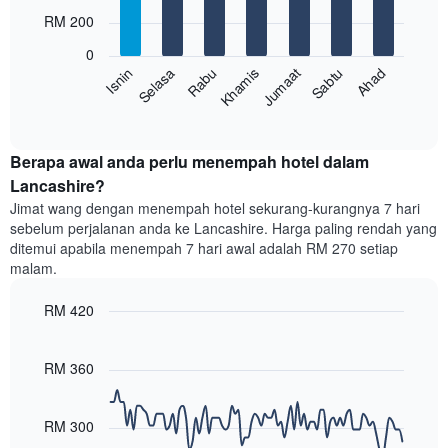
with
bulan.
RM 200
7
Carta
bars.
mempunyai
0
1
Rabu
Khamis
Jumaat
Sabtu
Ahad
Isnin
Selasa
Carta
paksi
berikut
End
Y
of
memaparkan
yang
interactive
harga
chart
memaparkan
purata
Berapa awal anda perlu menempah hotel dalam
harga
bilik
Lancashire?
purata
setiap
bilik
Jimat wang dengan menempah hotel sekurang-kurangnya 7 hari
hari
sebelum perjalanan anda ke Lancashire. Harga paling rendah yang
dalam
ditemui apabila menempah 7 hari awal adalah RM 270 setiap
seminggu
malam.
Carta
mempunyai
RM 420
1
paksi
Line
Chart
X
graphic.
chart
with
yang
RM 360
90
memaparkan
data
hari
points.
dalam
RM 300
seminggu.