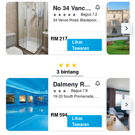
No 34 Vance Road
5 bintang
Bagus 7.2
34 Vance Road, Blackpool, United Kingdom
RM 217
Lihat
Tawaran
3 bintang
3 bintang
Dalmeny Resort Hotel
3 bintang
Bagus 7.8
19-33 South Promenade, Lytham St. Annes, United Kingdom
RM 594
Lihat
Tawaran