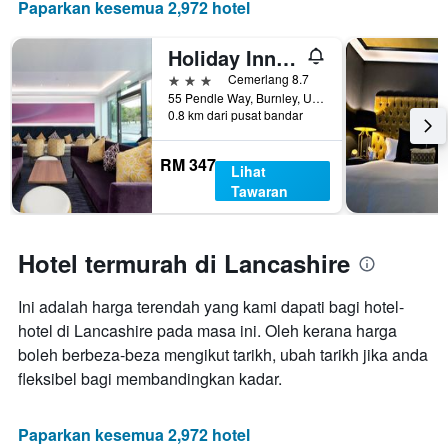
Paparkan kesemua 2,972 hotel
paksi
Y
yang
Holiday Inn Express Burnley M65, Jct.10 By IHG
memaparkan
3 bintang
Cemerlang 8.7
harga
55 Pendle Way, Burnley, United Kingdom
purata
0.8 km dari pusat bandar
bilik
RM 347
Lihat
Tawaran
Hotel termurah di Lancashire
Ini adalah harga terendah yang kami dapati bagi hotel-
hotel di Lancashire pada masa ini. Oleh kerana harga
boleh berbeza-beza mengikut tarikh, ubah tarikh jika anda
fleksibel bagi membandingkan kadar.
Paparkan kesemua 2,972 hotel