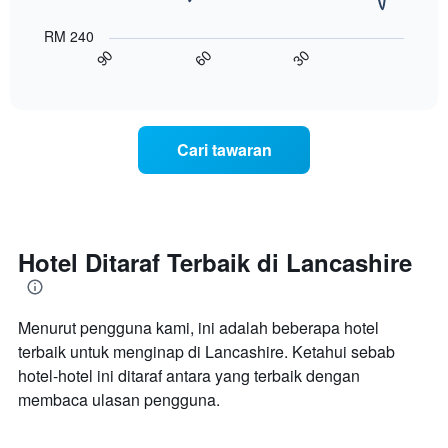
Carta
Carta
berikut
mempunyai
RM 240
menunjukkan
1
90
60
30
bagaimana
End
paksi
of
harga
interactive
Y
bilik
chart
yang
berubah
memaparkan
menjelang
purata
Cari tawaran
tarikh
harga
menginap
bilik
Carta
mempunyai
1
paksi
Hotel Ditaraf Terbaik di Lancashire
X
yang
memaparkan
Menurut pengguna kami, ini adalah beberapa hotel
bilangan
hari
terbaik untuk menginap di Lancashire. Ketahui sebab
sebelum
hotel-hotel ini ditaraf antara yang terbaik dengan
penginapan
membaca ulasan pengguna.
Carta
mempunyai
1