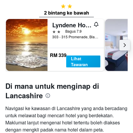
2 bintang
2 bintang ke bawah
Lyndene Hotel
2 bintang
Bagus 7.9
303 - 315 Promenade, Blackpool, United Kingdom
RM 339
Lihat
Tawaran
Di mana untuk menginap di
Lancashire
Navigasi ke kawasan di Lancashire yang anda bercadang
untuk melawat bagi mencari hotel yang berdekatan.
Maklumat lanjut mengenai hotel tertentu boleh diakses
dengan mengkli padak nama hotel dalam peta.