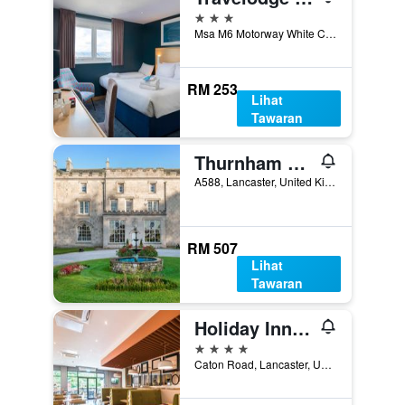
3 bintang
Msa M6 Motorway White Carr Ln Bay Horse, Lancaster, United Kingdom
RM 253
Lihat
Tawaran
Thurnham Hall Resort
A588, Lancaster, United Kingdom
RM 507
Lihat
Tawaran
Holiday Inn Lancaster By IHG
4 bintang
Caton Road, Lancaster, United Kingdom