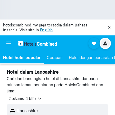
hotelscombined.my
juga tersedia dalam Bahasa
Inggeris. Visit site in
English
Hotel-hotel popular
Cerapan
Hotel dengan penarafan t
Hotel dalam Lancashire
Cari dan bandingkan hotel di Lancashire daripada
ratusan laman perjalanan pada HotelsCombined dan
jimat.
2 tetamu, 1 bilik
Lancashire