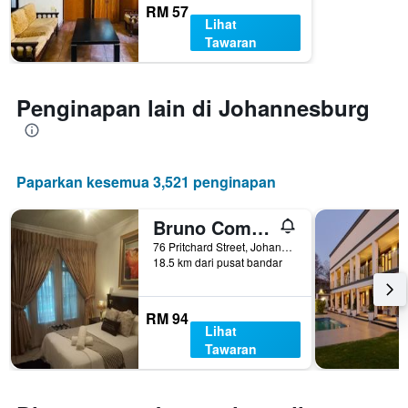
RM 57
Lihat
Tawaran
Penginapan lain di Johannesburg
Paparkan kesemua 3,521 penginapan
Bruno Comfort Suites
76 Pritchard Street, Johannesburg, Gauteng, Afrika Selatan
18.5 km dari pusat bandar
RM 94
Lihat
Tawaran