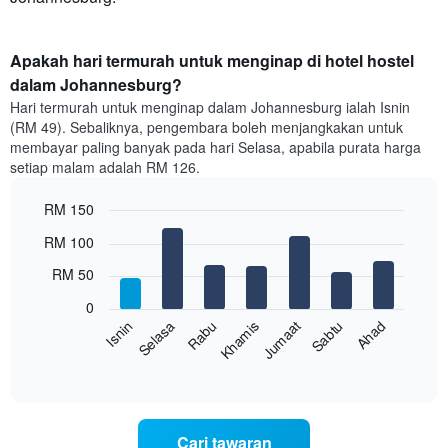
Apakah hari termurah untuk menginap di hotel hostel
dalam Johannesburg?
Hari termurah untuk menginap dalam Johannesburg ialah Isnin
(RM 49). Sebaliknya, pengembara boleh menjangkakan untuk
membayar paling banyak pada hari Selasa, apabila purata harga
setiap malam adalah RM 126.
RM 150
Bar
Chart
RM 100
graphic.
chart
with
RM 50
7
bars.
0
Rabu
Khamis
Jumaat
Sabtu
Ahad
Isnin
Selasa
Carta
berikut
End
of
memaparkan
interactive
harga
chart
purata
bilik
Cari tawaran