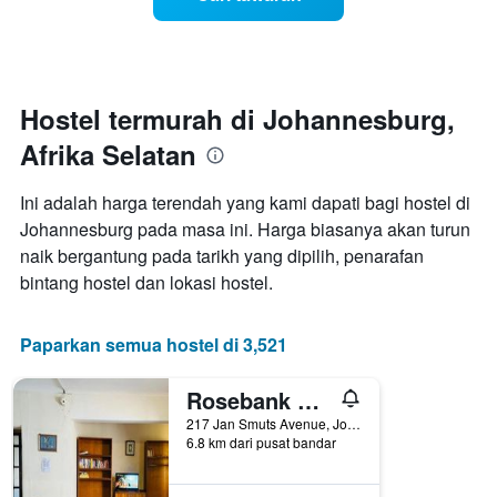
setiap
hari
dalam
seminggu
Carta
mempunyai
Hostel termurah di Johannesburg,
1
Afrika Selatan
paksi
X
yang
Ini adalah harga terendah yang kami dapati bagi hostel di
memaparkan
Johannesburg pada masa ini. Harga biasanya akan turun
hari
naik bergantung pada tarikh yang dipilih, penarafan
dalam
seminggu.
bintang hostel dan lokasi hostel.
Carta
mempunyai
1
Paparkan semua hostel di 3,521
paksi
Y
Rosebank Hostel
yang
memaparkan
217 Jan Smuts Avenue, Johannesburg, Gauteng, Afrika Selatan
6.8 km dari pusat bandar
purata
harga
bilik