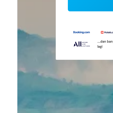
...dan ba
lagi