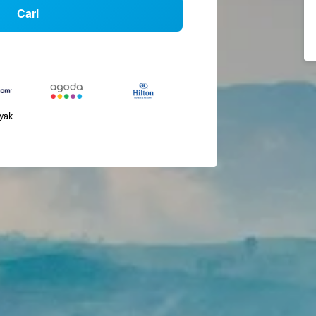
Cari
nyak