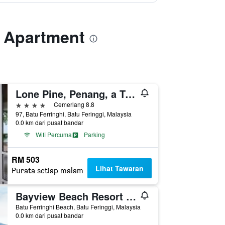
w Apartment
Lone Pine, Penang, a Tribute Portfolio Resort
4 bintang
Cemerlang 8.8
97, Batu Ferringhi, Batu Feringgi, Malaysia
0.0 km dari pusat bandar
Wifi Percuma
Parking
RM 503
Lihat Tawaran
Purata setiap malam
Bayview Beach Resort Penang
Batu Ferringhi Beach, Batu Feringgi, Malaysia
0.0 km dari pusat bandar