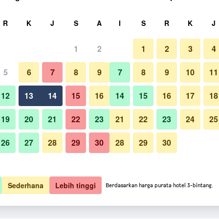
ri
R
K
J
S
A
I
S
R
K
J
1
2
1
2
3
4
5
6
7
8
9
7
8
9
10
11
12
13
14
15
16
14
15
16
17
18
Paparkan Harga
19
20
21
22
23
21
22
23
24
25
26
27
28
29
30
28
29
30
Paparkan Harga
Paparkan Harga
Sederhana
Lebih tinggi
Berdasarkan harga purata hotel 3-bintang.