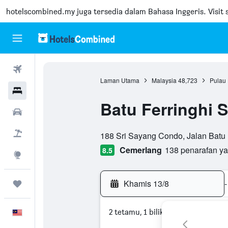
hotelscombined.my
juga tersedia dalam Bahasa Inggeris. Visit s
Penerbangan
Laman Utama
Malaysia
48,723
Pulau
Hotel
Batu Ferringhi 
Sewaan Kereta
penarafan kelas 0
Pakej
188 Sri Sayang Condo, Jalan Batu F
Cemerlang
138 penarafan y
8.5
Eksplorasi
Khamis 13/8
-
Perjalanan
2 tetamu, 1 bilik
Melayu