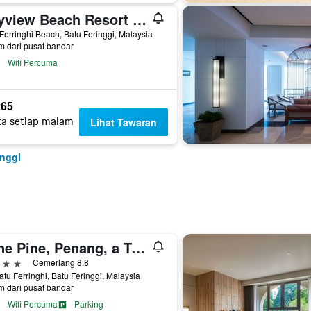
Bayview Beach Resort Penang
Ferringhi Beach, Batu Feringgi, Malaysia
m dari pusat bandar
Wifi Percuma
65
ta setiap malam
Lihat Tawaran
inggi
Lone Pine, Penang, a Tribute Portfolio Resort
ntang
Cemerlang 8.8
atu Ferringhi, Batu Feringgi, Malaysia
m dari pusat bandar
Wifi Percuma
Parking