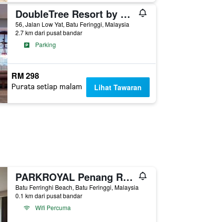
DoubleTree Resort by Hilton Penang
56, Jalan Low Yat, Batu Feringgi, Malaysia
2.7 km dari pusat bandar
Parking
RM 298
Purata setiap malam
Lihat Tawaran
PARKROYAL Penang Resort
Batu Ferringhi Beach, Batu Feringgi, Malaysia
0.1 km dari pusat bandar
Wifi Percuma