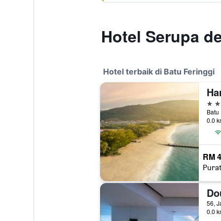
Hotel Serupa d
Hotel terbaik di Batu Feringgi
Ha
5 bi
0.0 k
RM 4
Pura
56, J
0.0 k