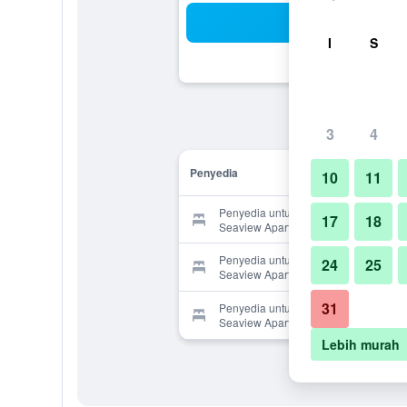
Ca
I
S
3
4
Penyedia
10
11
Penyedia untuk Batu Ferringhi
17
18
Seaview Apartment
Penyedia untuk Batu Ferringhi
24
25
Seaview Apartment
31
Penyedia untuk Batu Ferringhi
Seaview Apartment
Lebih murah