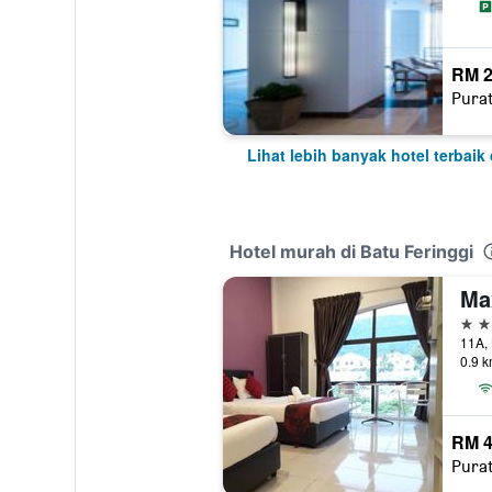
RM 2
Pura
Lihat lebih banyak hotel terbaik 
Hotel murah di Batu Feringgi
Ma
3 bi
0.9 k
RM 
Pura