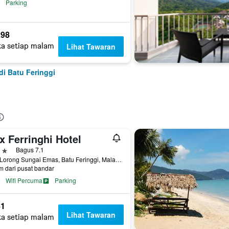
Parking
98
ta setiap malam
Lihat Tawaran
di Batu Feringgi
x Ferringhi Hotel
ntang
Bagus 7.1
11A, Lorong Sungai Emas, Batu Feringgi, Malaysia
m dari pusat bandar
Wifi Percuma
Parking
41
Lihat Tawaran
ta setiap malam