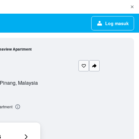
Log masuk
Seaview Apartment
 Pinang, Malaysia
artment
6