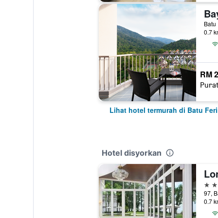
Batu 
0.7 k
RM 2
Pura
Lihat hotel termurah di Batu Fer
Hotel disyorkan
4 bi
97, B
0.7 k