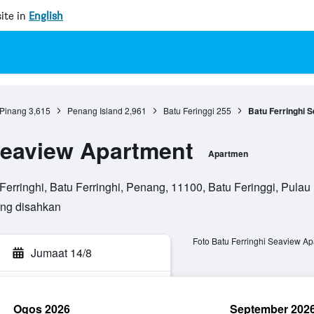
ite in
English
 Pinang
3,615
Penang Island
2,961
Batu Feringgi
255
Batu Ferringhi 
Seaview Apartment
Apartmen
erringhi, Batu Ferringhi, Penang, 11100, Batu Feringgi, Pulau
ang disahkan
Foto Batu Ferringhi Seaview Ap
Jumaat 14/8
Ogos 2026
September 202