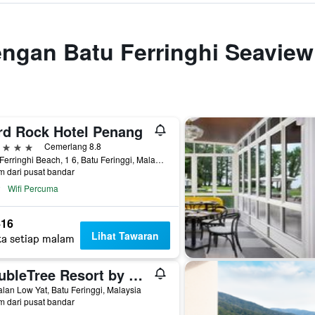
engan Batu Ferringhi Seavie
rd Rock Hotel Penang
ntang
Cemerlang 8.8
Batu Ferringhi Beach, 1 6, Batu Feringgi, Malaysia
m dari pusat bandar
Wifi Percuma
16
Lihat Tawaran
ta setiap malam
DoubleTree Resort by Hilton Penang
alan Low Yat, Batu Feringgi, Malaysia
m dari pusat bandar