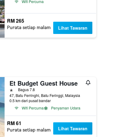
Wifi Percuma
RM 265
Purata setiap malam
Lihat Tawaran
Et Budget Guest House
1 bintang
Bagus 7.8
47, Batu Ferringhi, Batu Feringgi, Malaysia
0.5 km dari pusat bandar
Wifi Percuma
Penyaman Udara
RM 61
Lihat Tawaran
Purata setiap malam