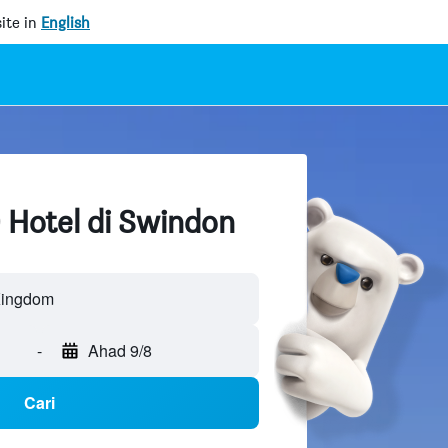
ite in
English
 Hotel di Swindon
Kingdom
-
Ahad 9/8
Cari