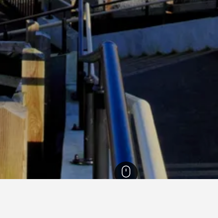
England
243,260
Wiltshire
1,219
Swindon
400
Direktori Hotel Swin