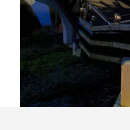
Laman Utama
United Kingdom
314,761