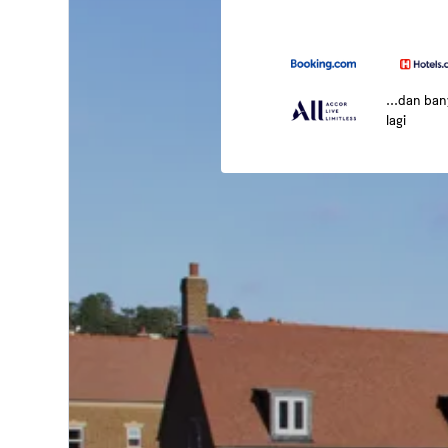
...dan ba
lagi