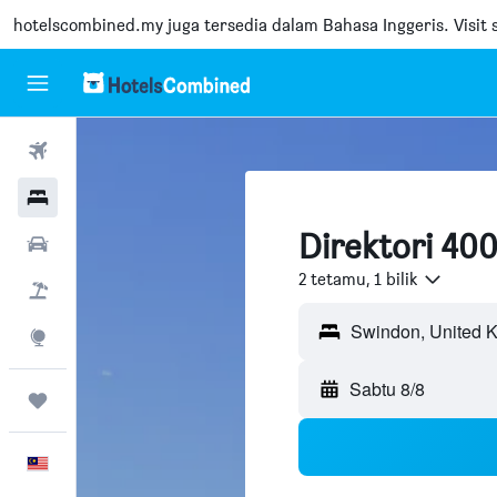
hotelscombined.my
juga tersedia dalam Bahasa Inggeris. Visit s
Penerbangan
Hotel
Direktori 400
Sewaan Kereta
2 tetamu, 1 bilik
Pakej
Swindon, United 
Eksplorasi
Sabtu 8/8
Perjalanan
Melayu