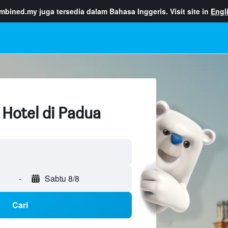
ombined.my
juga tersedia dalam Bahasa Inggeris. Visit site in
Engl
 Hotel di Padua
-
Sabtu 8/8
Cari