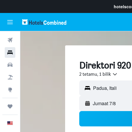
hotelsc
Penerbangan
Hotel
Direktori 920
Sewaan Kereta
2 tetamu, 1 bilik
Pakej
Eksplorasi
Jumaat 7/8
Perjalanan
Melayu