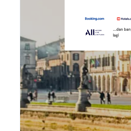
...dan ba
lagi