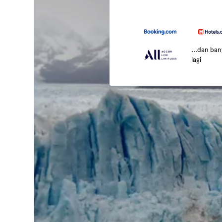
...dan ba
lagi