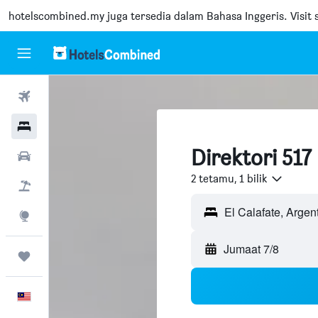
hotelscombined.my
juga tersedia dalam Bahasa Inggeris. Visit s
Penerbangan
Hotel
Direktori 517 
Sewaan Kereta
2 tetamu, 1 bilik
Pakej
El Calafate, Argen
Eksplorasi
Jumaat 7/8
Perjalanan
Melayu