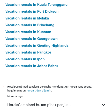
Vacation rentals in Kuala Terengganu
Vacation rentals in Port Dickson
Vacation rentals in Melaka
Vacation rentals in Brinchang
Vacation rentals in Kuantan
Vacation rentals in Georgetown
Vacation rentals in Genting Highlands
Vacation rentals in Pangkor
Vacation rentals in Ipoh
Vacation rentals in Johor Bahru
Vacation rentals in Hat Yai
Vacation rentals in Kota Kinabalu
Vacation rentals in Kuching
*
HotelsCombined sentiasa berusaha mendapatkan harga yang tepat,
bagaimanapun,
harga tidak dijamin
.
Vacation rentals in Tokyo
Ini sebabnya:
Vacation rentals in Batu Feringgi
HotelsCombined bukan pihak penjual.
Vacation rentals in Bangkok