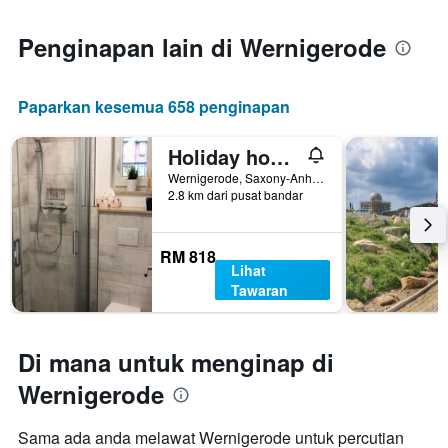
1
paksi
Penginapan lain di Wernigerode
X
yang
memaparkan
Paparkan kesemua 658 penginapan
bilangan
hari
sebelum
Holiday home with BBQ & terrace
penginapan
Wernigerode, Saxony-Anhalt, Jerman
Carta
2.8 km dari pusat bandar
mempunyai
1
paksi
RM 818
Y
Lihat
yang
Tawaran
memaparkan
harga
purata
Di mana untuk menginap di
bilik
Wernigerode
Sama ada anda melawat Wernigerode untuk percutian