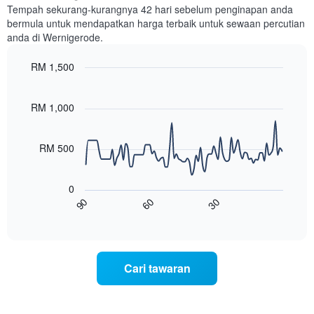
setiap
Tempah sekurang-kurangnya 42 hari sebelum penginapan anda
hari
bermula untuk mendapatkan harga terbaik untuk sewaan percutian
dalam
anda di Wernigerode.
seminggu
Carta
RM 1,500
mempunyai
1
Line
Chart
graphic.
paksi
chart
with
RM 1,000
X
90
yang
data
memaparkan
points.
hari
RM 500
dalam
Carta
seminggu.
berikut
Carta
0
menunjukkan
mempunyai
60
30
90
bagaimana
End
1
of
harga
interactive
paksi
bilik
chart
Y
berubah
yang
menjelang
Cari tawaran
memaparkan
tarikh
purata
menginap
harga
Carta
bilik
mempunyai