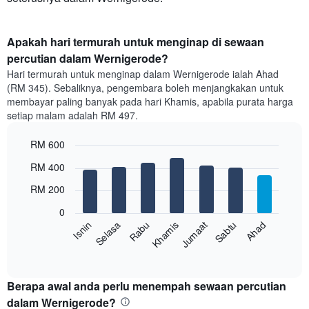
Apakah hari termurah untuk menginap di sewaan
percutian dalam Wernigerode?
Hari termurah untuk menginap dalam Wernigerode ialah Ahad
(RM 345). Sebaliknya, pengembara boleh menjangkakan untuk
membayar paling banyak pada hari Khamis, apabila purata harga
setiap malam adalah RM 497.
RM 600
Bar
Chart
RM 400
graphic.
chart
with
RM 200
7
bars.
0
Rabu
Khamis
Jumaat
Sabtu
Ahad
Isnin
Selasa
Carta
berikut
End
of
memaparkan
interactive
harga
chart
purata
Berapa awal anda perlu menempah sewaan percutian
bilik
dalam Wernigerode?