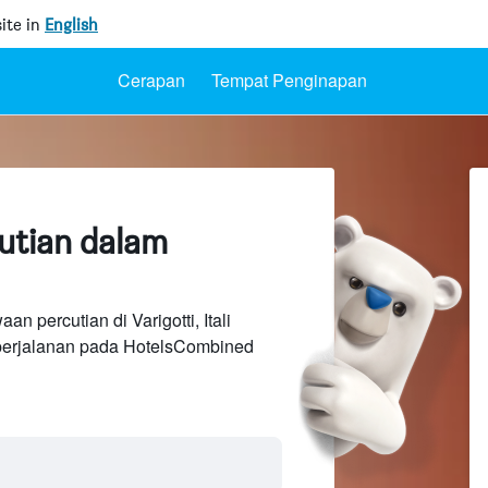
ite in
English
Cerapan
Tempat Penginapan
utian dalam
n percutian di Varigotti, Itali
perjalanan pada HotelsCombined