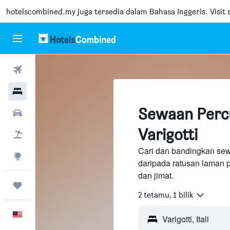
hotelscombined.my
juga tersedia dalam Bahasa Inggeris. Visit s
Penerbangan
Hotel
Sewaan Perc
Sewaan Kereta
Varigotti
Pakej
Cari dan bandingkan sewaa
Eksplorasi
daripada ratusan laman 
dan jimat.
Perjalanan
2 tetamu, 1 bilik
Melayu
Varigotti, Itali