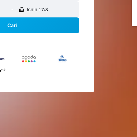
-
Isnin 17/8
Cari
nyak