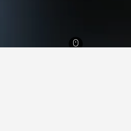
,508
Varigotti
74
Varigotti
59
nan untuk sewaan percutian d
leh data HotelsCombined untuk membantu anda mencari sewaan 
enginap di sewaan percutian
Berapa awal anda perlu
Varigotti?
 Varigotti ialah Khamis (RM 762).
Tempah sekurang-kurangnya 