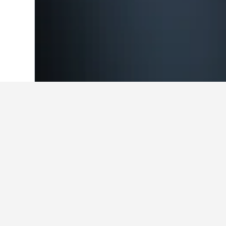
Laman Utama
Itali
522,360
Liguria
27
Cerapan perjala
Gunakan petua kami yang dijana o
Apakah hari termurah untuk m
dalam Varigotti?
Hari termurah untuk menginap dalam