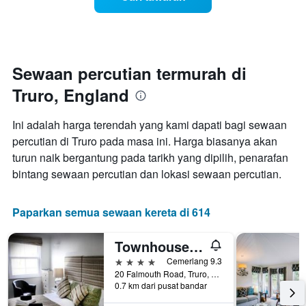
setiap
hari
dalam
seminggu
Carta
mempunyai
Sewaan percutian termurah di
1
Truro, England
paksi
X
yang
Ini adalah harga terendah yang kami dapati bagi sewaan
memaparkan
percutian di Truro pada masa ini. Harga biasanya akan
hari
turun naik bergantung pada tarikh yang dipilih, penarafan
dalam
seminggu.
bintang sewaan percutian dan lokasi sewaan percutian.
Carta
mempunyai
1
Paparkan semua sewaan kereta di 614
paksi
Y
Townhouse Rooms
yang
memaparkan
4 bintang
Cemerlang 9.3
purata
20 Falmouth Road, Truro, United Kingdom
0.7 km dari pusat bandar
harga
bilik