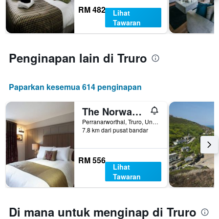
RM 482
Lihat
Tawaran
Penginapan lain di Truro
Paparkan kesemua 614 penginapan
The Norway Inn
Perranarworthal, Truro, United Kingdom
7.8 km dari pusat bandar
RM 556
Lihat
Tawaran
Di mana untuk menginap di Truro