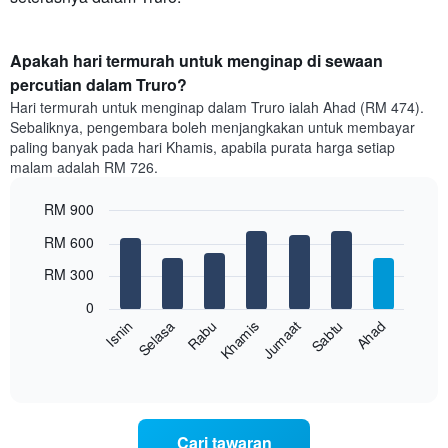
Apakah hari termurah untuk menginap di sewaan
percutian dalam Truro?
Hari termurah untuk menginap dalam Truro ialah Ahad (RM 474).
Sebaliknya, pengembara boleh menjangkakan untuk membayar
paling banyak pada hari Khamis, apabila purata harga setiap
malam adalah RM 726.
RM 900
Bar
Chart
RM 600
graphic.
chart
with
RM 300
7
bars.
0
Rabu
Khamis
Jumaat
Sabtu
Ahad
Isnin
Selasa
Carta
berikut
End
of
memaparkan
interactive
harga
chart
purata
bilik
Cari tawaran