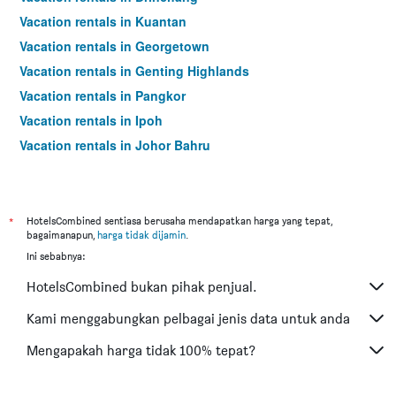
Vacation rentals in Kuantan
Vacation rentals in Georgetown
Vacation rentals in Genting Highlands
Vacation rentals in Pangkor
Vacation rentals in Ipoh
Vacation rentals in Johor Bahru
Vacation rentals in Hat Yai
Vacation rentals in Kota Kinabalu
Vacation rentals in Kuching
*
HotelsCombined sentiasa berusaha mendapatkan harga yang tepat,
bagaimanapun,
harga tidak dijamin
.
Vacation rentals in Tokyo
Ini sebabnya:
Vacation rentals in Batu Feringgi
HotelsCombined bukan pihak penjual.
Vacation rentals in Bangkok
Vacation rentals in Putrajaya
Kami menggabungkan pelbagai jenis data untuk anda
Vacation rentals in Shah Alam
Mengapakah harga tidak 100% tepat?
Vacation rentals in Kota Bharu
Vacation rentals in Taiping