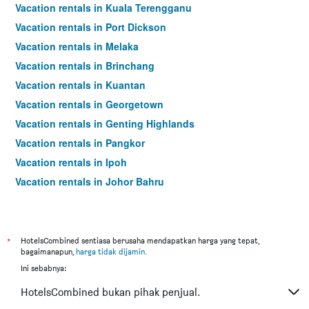
Vacation rentals in Kuala Terengganu
Vacation rentals in Port Dickson
Vacation rentals in Melaka
Vacation rentals in Brinchang
Vacation rentals in Kuantan
Vacation rentals in Georgetown
Vacation rentals in Genting Highlands
Vacation rentals in Pangkor
Vacation rentals in Ipoh
Vacation rentals in Johor Bahru
Vacation rentals in Hat Yai
Vacation rentals in Kota Kinabalu
Vacation rentals in Kuching
*
HotelsCombined sentiasa berusaha mendapatkan harga yang tepat,
bagaimanapun,
harga tidak dijamin
.
Vacation rentals in Tokyo
Ini sebabnya:
Vacation rentals in Batu Feringgi
HotelsCombined bukan pihak penjual.
Vacation rentals in Bangkok