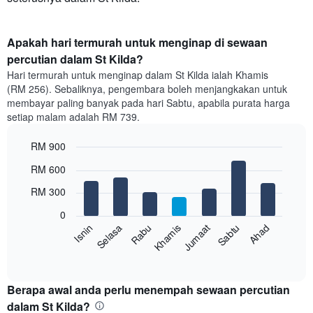
Apakah hari termurah untuk menginap di sewaan
percutian dalam St Kilda?
Hari termurah untuk menginap dalam St Kilda ialah Khamis
(RM 256). Sebaliknya, pengembara boleh menjangkakan untuk
membayar paling banyak pada hari Sabtu, apabila purata harga
setiap malam adalah RM 739.
RM 900
Bar
Chart
RM 600
graphic.
chart
with
RM 300
7
bars.
0
Rabu
Khamis
Jumaat
Sabtu
Ahad
Isnin
Selasa
Carta
berikut
End
of
memaparkan
interactive
harga
chart
purata
Berapa awal anda perlu menempah sewaan percutian
bilik
dalam St Kilda?