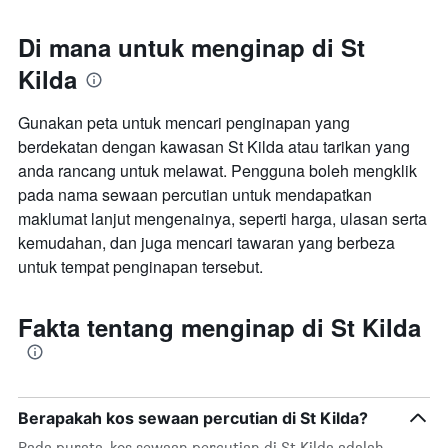
1
paksi
Di mana untuk menginap di St
X
Kilda
yang
memaparkan
bilangan
Gunakan peta untuk mencari penginapan yang
hari
berdekatan dengan kawasan St Kilda atau tarikan yang
sebelum
anda rancang untuk melawat. Pengguna boleh mengklik
penginapan
Carta
pada nama sewaan percutian untuk mendapatkan
mempunyai
maklumat lanjut mengenainya, seperti harga, ulasan serta
1
kemudahan, dan juga mencari tawaran yang berbeza
paksi
Y
untuk tempat penginapan tersebut.
yang
memaparkan
Fakta tentang menginap di St Kilda
harga
purata
bilik
Berapakah kos sewaan percutian di St Kilda?
Pada purata, kos sewaan percutian di St Kilda adalah