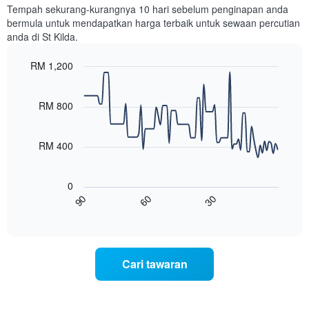
setiap
Tempah sekurang-kurangnya 10 hari sebelum penginapan anda
hari
bermula untuk mendapatkan harga terbaik untuk sewaan percutian
dalam
anda di St Kilda.
seminggu
Carta
RM 1,200
mempunyai
1
Line
Chart
graphic.
paksi
chart
with
RM 800
X
90
yang
data
memaparkan
points.
hari
RM 400
dalam
Carta
seminggu.
berikut
Carta
0
menunjukkan
mempunyai
60
30
90
bagaimana
End
1
of
harga
interactive
paksi
bilik
chart
Y
berubah
yang
menjelang
Cari tawaran
memaparkan
tarikh
purata
menginap
harga
Carta
bilik
mempunyai