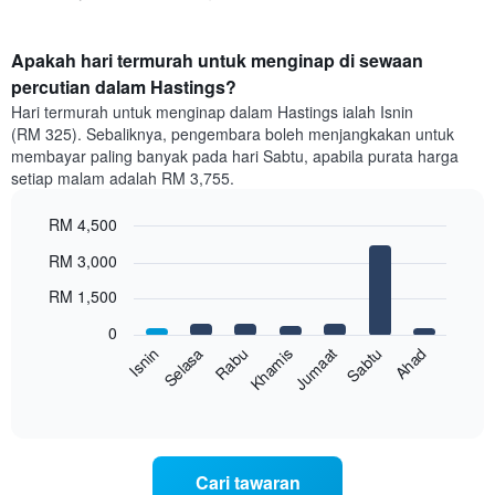
Apakah hari termurah untuk menginap di sewaan
percutian dalam Hastings?
Hari termurah untuk menginap dalam Hastings ialah Isnin
(RM 325). Sebaliknya, pengembara boleh menjangkakan untuk
membayar paling banyak pada hari Sabtu, apabila purata harga
setiap malam adalah RM 3,755.
RM 4,500
Bar
Chart
RM 3,000
graphic.
chart
with
RM 1,500
7
bars.
0
Sabtu
Khamis
Selasa
Ahad
Jumaat
Rabu
Isnin
Carta
berikut
End
of
memaparkan
interactive
harga
chart
purata
bilik
Cari tawaran
setiap