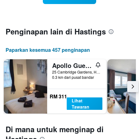
hari
dalam
seminggu
Carta
mempunyai
Penginapan lain di Hastings
1
paksi
X
Paparkan kesemua 457 penginapan
yang
memaparkan
hari
Apollo Guest House
dalam
25 Cambridge Gardens, Hastings, United Kingdom
seminggu.
0.3 km dari pusat bandar
Carta
mempunyai
1
RM 311
paksi
Lihat
Y
Tawaran
yang
memaparkan
purata
Di mana untuk menginap di
harga
bilik