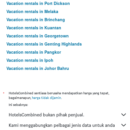
Vacation rentals in Port Dickson
Vacation rentals in Melaka
Vacation rentals in Brinchang
Vacation rentals in Kuantan
Vacation rentals in Georgetown
Vacation rentals in Genting Highlands
Vacation rentals in Pangkor
Vacation rentals in Ipoh
Vacation rentals in Johor Bahru
Vacation rentals in Hat Yai
Vacation rentals in Kota Kinabalu
Vacation rentals in Kuching
*
HotelsCombined sentiasa berusaha mendapatkan harga yang tepat,
bagaimanapun,
harga tidak dijamin
.
Vacation rentals in Tokyo
Ini sebabnya:
Vacation rentals in Batu Feringgi
HotelsCombined bukan pihak penjual.
Vacation rentals in Bangkok
Vacation rentals in Putrajaya
Kami menggabungkan pelbagai jenis data untuk anda