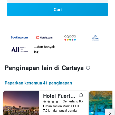
Cari
...dan banyak
lagi
Penginapan lain di Cartaya
Paparkan kesemua 41 penginapan
Hotel Fuerte El Rompido
4 bintang
Cemerlang 8.7
Urbanizacion Marina El Rompido, Carretera H-4111 Kilometro 8, Cartaya, Andalusia, Sepanyol
7.0 km dari pusat bandar