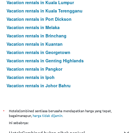
Vacation rentals in Kuala Lumpur
Vacation rentals in Kuala Terengganu
Vacation rentals in Port Dickson
Vacation rentals in Melaka
Vacation rentals in Brinchang
Vacation rentals in Kuantan
Vacation rentals in Georgetown
Vacation rentals in Genting Highlands
Vacation rentals in Pangkor
Vacation rentals in Ipoh
Vacation rentals in Johor Bahru
Vacation rentals in Hat Yai
Vacation rentals in Kota Kinabalu
Vacation rentals in Kuching
*
HotelsCombined sentiasa berusaha mendapatkan harga yang tepat,
bagaimanapun,
harga tidak dijamin
.
Vacation rentals in Tokyo
Ini sebabnya:
Vacation rentals in Batu Feringgi