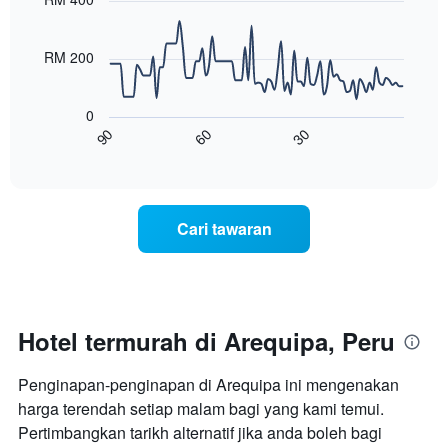
90
yang
data
memaparkan
points.
hari
RM 200
dalam
Carta
seminggu.
berikut
Carta
0
menunjukkan
mempunyai
90
60
30
bagaimana
End
1
of
harga
interactive
paksi
bilik
chart
Y
berubah
yang
menjelang
Cari tawaran
memaparkan
tarikh
purata
menginap
harga
Carta
bilik
mempunyai
1
paksi
Hotel termurah di Arequipa, Peru
X
yang
Penginapan-penginapan di Arequipa ini mengenakan
memaparkan
bilangan
harga terendah setiap malam bagi yang kami temui.
hari
Pertimbangkan tarikh alternatif jika anda boleh bagi
sebelum