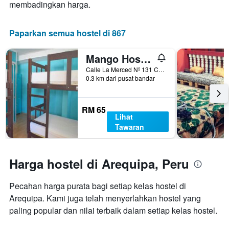
membadingkan harga.
penginapan
Carta
mempunyai
Paparkan semua hostel di 867
1
paksi
Mango Hostel Bed & Breakfast
Y
yang
Calle La Merced Nº 131 Cercado, Arequipa, Peru
memaparkan
0.3 km dari pusat bandar
harga
purata
bilik
RM 65
Lihat
Tawaran
Harga hostel di Arequipa, Peru
Pecahan harga purata bagi setiap kelas hostel di
Arequipa. Kami juga telah menyerlahkan hostel yang
paling popular dan nilai terbaik dalam setiap kelas hostel.