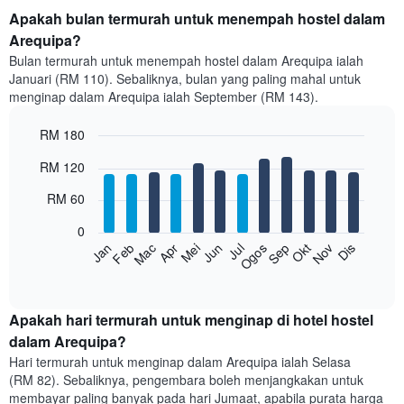
Apakah bulan termurah untuk menempah hostel dalam
Arequipa?
Bulan termurah untuk menempah hostel dalam Arequipa ialah
Januari (RM 110). Sebaliknya, bulan yang paling mahal untuk
menginap dalam Arequipa ialah September (RM 143).
RM 180
Bar
Chart
RM 120
graphic.
chart
with
RM 60
12
bars.
0
Feb
Mei
Ogos
Nov
Mac
Jun
Sep
Dis
Jan
Apr
Jul
Okt
Carta
berikut
End
of
memaparkan
interactive
harga
chart
purata
Apakah hari termurah untuk menginap di hotel hostel
bilik
dalam Arequipa?
setiap
Hari termurah untuk menginap dalam Arequipa ialah Selasa
bulan
(RM 82). Sebaliknya, pengembara boleh menjangkakan untuk
Carta
membayar paling banyak pada hari Jumaat, apabila purata harga
mempunyai