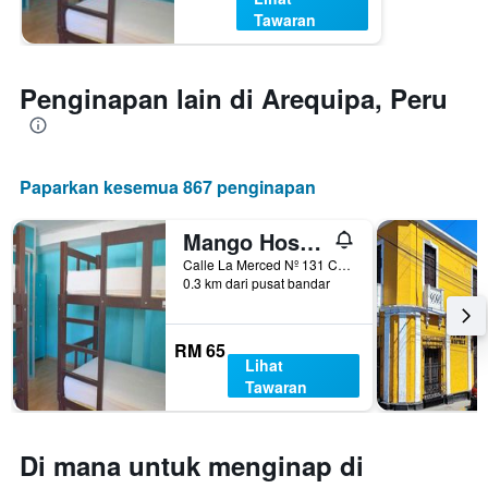
Tawaran
Penginapan lain di Arequipa, Peru
Paparkan kesemua 867 penginapan
Mango Hostel Bed & Breakfast
Calle La Merced Nº 131 Cercado, Arequipa, Peru
0.3 km dari pusat bandar
RM 65
Lihat
Tawaran
Di mana untuk menginap di