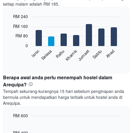
setiap malam adalah RM 185.
1
paksi
RM 240
X
yang
Bar
Chart
RM 160
memaparkan
graphic.
chart
with
bulan.
RM 80
7
Carta
bars.
mempunyai
0
1
Rabu
Khamis
Jumaat
Sabtu
Ahad
Isnin
Selasa
Carta
paksi
berikut
End
Y
of
memaparkan
yang
interactive
harga
chart
memaparkan
purata
Berapa awal anda perlu menempah hostel dalam
harga
bilik
Arequipa?
purata
setiap
bilik
Tempah sekurang-kurangnya 15 hari sebelum penginapan anda
hari
bermula untuk mendapatkan harga terbaik untuk hostel anda di
dalam
Arequipa.
seminggu
Carta
RM 600
mempunyai
1
Line
Chart
graphic.
paksi
chart
with
RM 400
X